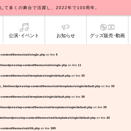
して多くの舞台で活躍し、2022年で100周年。
公演･イベント
お知らせ
グッズ販売･動画
歌劇団について
イベント
知らせ一覧
公式グッズ販売
ブルックリンパーラー公演
トピックス
研修生募集について
公演･イベント
オンライン配信
公式ファンクラ
ご観覧マナー
メディア
-content/themes/osk/single.php
on line
9
l/wordpress/wp-content/themes/osk/single.php
on line
11
content/themes/osk/templates/single/default.php
on line
35
_html/wordpress/wp-content/themes/osk/templates/single/default.php
on line
35
content/themes/osk/templates/single/default.php
on line
38
/wordpress/wp-content/themes/osk/templates/single/default.php
on line
39
ml/wordpress/wp-content/themes/osk/templates/single/default.php
on line
40
content/themes/osk/lib.php
on line
389