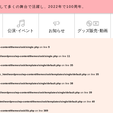
して多くの舞台で活躍し、2022年で100周年。
公演･イベント
お知らせ
グッズ販売･動画
歌劇団について
イベント
知らせ一覧
公式グッズ販売
ブルックリンパーラー公演
トピックス
研修生募集について
公演･イベント
オンライン配信
公式ファンクラ
ご観覧マナー
メディア
-content/themes/osk/single.php
on line
9
l/wordpress/wp-content/themes/osk/single.php
on line
11
content/themes/osk/templates/single/default.php
on line
35
_html/wordpress/wp-content/themes/osk/templates/single/default.php
on line
35
content/themes/osk/templates/single/default.php
on line
38
/wordpress/wp-content/themes/osk/templates/single/default.php
on line
39
ml/wordpress/wp-content/themes/osk/templates/single/default.php
on line
40
content/themes/osk/lib.php
on line
389