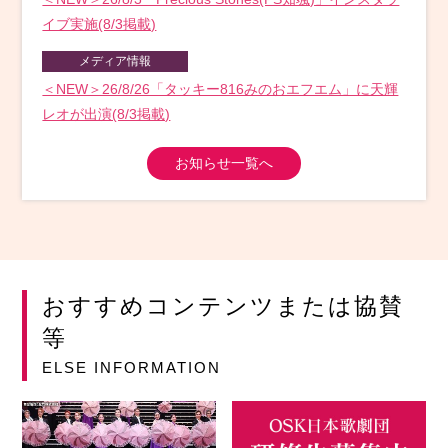
イブ実施(8/3掲載)
メディア情報
＜NEW＞26/8/26「タッキー816みのおエフエム」に天輝
レオが出演(8/3掲載)
お知らせ一覧へ
おすすめコンテンツまたは協賛
等
ELSE INFORMATION