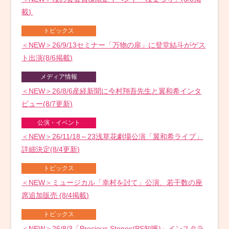
載)
トピックス
＜NEW＞26/9/13セミナー「万物の扉」に登堂結斗がゲス
ト出演(8/6掲載)
メディア情報
＜NEW＞26/8/6産経新聞に今村翔吾先生と翼和希インタ
ビュー(8/7更新)
公演・イベント
＜NEW＞26/11/18～23浅草花劇場公演「翼和希ライブ」
詳細決定(8/4更新)
トピックス
＜NEW＞ミュージカル「幸村を討て」公演、若干数の座
席追加販売 (8/4掲載)
トピックス
＜NEW＞26/8/3「Precious Stones(PS知颯)」インスタラ