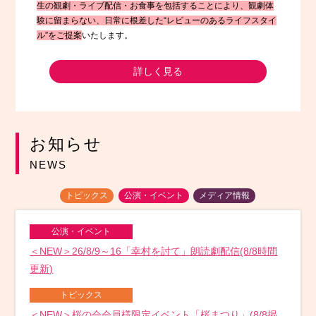
生の観劇・ライブ配信・お食事を包括することにより、観劇体
験に留まらない、日常に根差した“レビューのあるライフスタイ
ル”をご提案
いたします。
詳しく見る
お知らせ
NEWS
トピックス
公演・イベント
メディア情報
公演・イベント
＜NEW＞26/8/9～16「幸村を討て」朗読劇配信(8/8時間
更新)
トピックス
＜NEW＞桜の会会員様限定イベント「桜まつり」(8/8掲