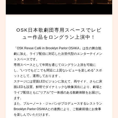
OSK日本歌劇団専用スペースで
レビ
ュー作品をロングラン上演中！
「OSK Revue Café in Brooklyn Parlor OSAKA」は生の舞台観
劇に加え、ライブ配信に対応した次世代型のエンターテイメン
トスペースです。
専用スペースとして年間を通じてロングラン上演を可能に
し、“いつでもどこでも間近に上質なレビューを楽しめる” スポ
ットとして、運用しております 。
ステージには背面LEDビジョンに加えて、両サイド、さらに床
面LEDも設置。鮮明でダイナミックな映像演出により、劇場と
ライブ配信ともに“リアル”で一体感のある観劇体験をお届けし
ます。
また、ブルーノート・ジャパンがプロデュースするレストラン
Brooklyn Parlor OSAKAとの連携により、ご観劇前後にお食事
を楽しんでいただけます。