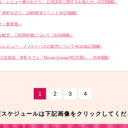
ル「レビュー春のおどり」公演決定に関するお知らせ（6/23掲載）
幸村を討て」10時開演イベント(6/23掲載)
せ＜凰寿旭＞
航空」ご利⽤特典について（6/20掲載）
ふレビュー」ファストパスの販売について(6/10追記掲載)
ニコ生放送「本町カフェ『Revue Cruise(RC京我)』」(6/8掲載)
1
2
3
4
演スケジュールは下記画像をクリックしてくだ