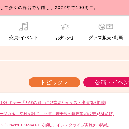
して多くの舞台で活躍し、2022年で100周年。
公演･イベント
お知らせ
グッズ販売･動画
歌劇団について
イベント
知らせ一覧
公式グッズ販売
ブルックリンパーラー公演
トピックス
研修生募集について
公演･イベント
オンライン配信
公式ファンクラ
ご観覧マナー
メディア
トピックス
公演・イベ
/9/13セミナー「万物の扉」に登堂結斗がゲスト出演(8/6掲載)
＜NEW＞ミュージカル「幸村を討て」公演、若干数の座席追加販売 (8/4掲載)
/3「Precious Stones(PS知颯)」インスタライブ実施(8/3掲載)