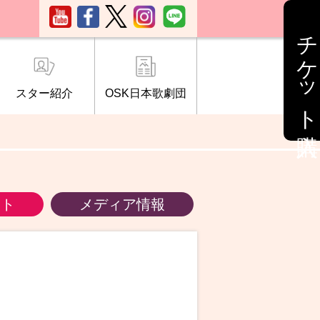
チケット購入
スター紹介
OSK日本歌劇団
ブ「桜の会」
について
情報
ント
メディア情報