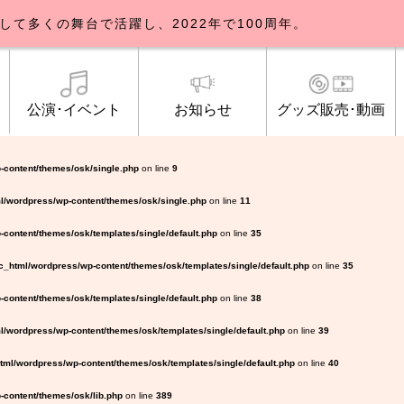
して多くの舞台で活躍し、2022年で100周年。
公演･イベント
お知らせ
グッズ販売･動画
歌劇団について
イベント
知らせ一覧
公式グッズ販売
ブルックリンパーラー公演
トピックス
研修生募集について
公演･イベント
オンライン配信
公式ファンクラ
ご観覧マナー
メディア
-content/themes/osk/single.php
on line
9
l/wordpress/wp-content/themes/osk/single.php
on line
11
content/themes/osk/templates/single/default.php
on line
35
_html/wordpress/wp-content/themes/osk/templates/single/default.php
on line
35
content/themes/osk/templates/single/default.php
on line
38
/wordpress/wp-content/themes/osk/templates/single/default.php
on line
39
ml/wordpress/wp-content/themes/osk/templates/single/default.php
on line
40
content/themes/osk/lib.php
on line
389