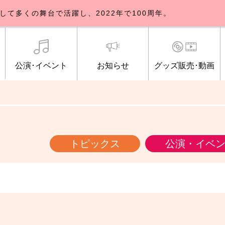
して多くの舞台で活躍し、2022年で100周年。
公演･イベント
お知らせ
グッズ販売･動画
歌劇団について
イベント
知らせ一覧
公式グッズ販売
ブルックリンパーラー公演
トピックス
研修生募集について
公演･イベント
オンライン配信
公式ファンクラ
ご観覧マナー
メディア
トピックス
公演・イベ