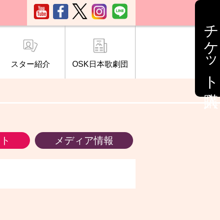
チケット購入
スター紹介
OSK日本歌劇団
ブ「桜の会」
について
情報
ント
メディア情報