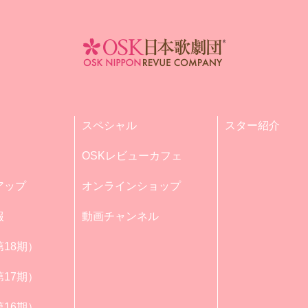
スペシャル
スター紹介
OSKレビューカフェ
アップ
オンラインショップ
報
動画チャンネル
18期）
17期）
16期）