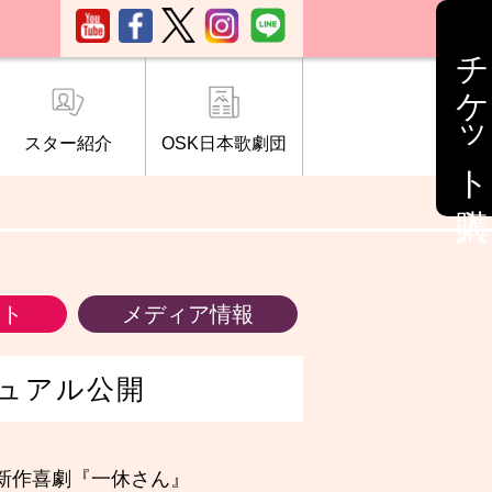
チケット購入
スター紹介
OSK日本歌劇団
ブ「桜の会」
について
情報
ント
メディア情報
ュアル公開
新作喜劇『一休さん』