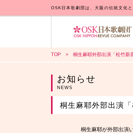
OSK日本歌劇団は、大阪の伝統文化と
TOP
桐生麻耶外部出演「松竹新
OSK日本
公演･
お
お知らせ
NEWS
桐生麻耶外部出演「
桐生麻耶が外部出演