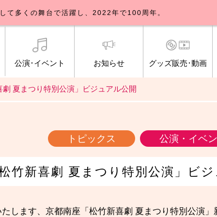
して多くの舞台で活躍し、2022年で100周年。
公演･イベント
お知らせ
グッズ販売･動画
喜劇 夏まつり特別公演」ビジュアル公開
歌劇団について
イベント
知らせ一覧
公式グッズ販売
ブルックリンパーラー公演
トピックス
研修生募集について
公演･イベント
オンライン配信
公式ファンクラ
ご観覧マナー
メディア
トピックス
公演・イベ
松竹新喜劇 夏まつり特別公演」ビジ
いたします、京都南座「松竹新喜劇 夏まつり特別公演」