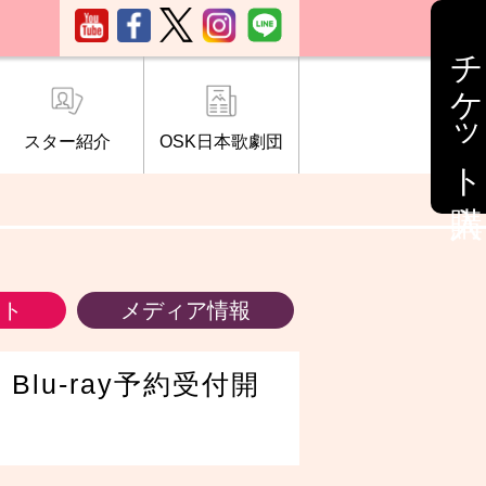
チケット購入
スター紹介
OSK日本歌劇団
ブ「桜の会」
について
情報
ント
メディア情報
lu-ray予約受付開