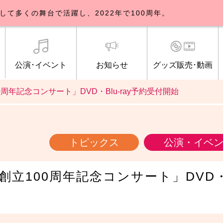
して多くの舞台で活躍し、2022年で100周年。
公演･イベント
お知らせ
グッズ販売･動画
周年記念コンサート」DVD・Blu-ray予約受付開始
歌劇団について
イベント
知らせ一覧
公式グッズ販売
ブルックリンパーラー公演
トピックス
研修生募集について
公演･イベント
オンライン配信
公式ファンクラ
ご観覧マナー
メディア
トピックス
公演・イベ
立100周年記念コンサート」DVD・B