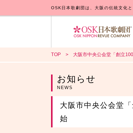
OSK日本歌劇団は、大阪の伝統文化と
TOP
大阪市中央公会堂「創立100
OSK日本
公演･
お
お知らせ
NEWS
大阪市中央公会堂「創
始