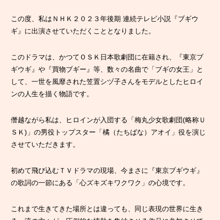
この度、私はＮＨＫ２０２３年後期 連続テレビ小説『ブギウ
ギ』に出演させていただくこととなりました。
このドラマは、かつてＯＳＫ日本歌劇団に在籍され、『東京ブ
ギウギ』や『買物ブギー』等、数々の名曲で「ブギの女王」と
して、一世を風靡された笠置シヅ子さんをモデルとしたヒロイ
ンの人生を描く物語です。
僭越ながら私は、ヒロインが入団する「梅丸少女歌劇団(略称Ｕ
ＳＫ)」の男役トップスター「橘（たちばな）アオイ」役を演じ
させていただきます。
初めて飛び込むＴＶドラマの現場、今まさに『東京ブギウギ』
の歌詞の一節にある「心ズキズキワクワク」の心境です。
これまで生きてきた場所とは違っても、同じ表現の世界に生き