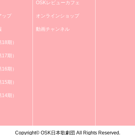
OSKレビューカフェ
アップ
オンラインショップ
報
動画チャンネル
18期）
17期）
16期）
15期）
14期）
Copyright© OSK日本歌劇団 All Rights Reserved.