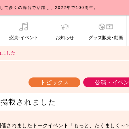
して多くの舞台で活躍し、2022年で100周年。
公演･イベント
お知らせ
グッズ販売･動画
れました
歌劇団について
イベント
知らせ一覧
公式グッズ販売
ブルックリンパーラー公演
トピックス
研修生募集について
公演･イベント
オンライン配信
公式ファンクラ
ご観覧マナー
メディア
トピックス
公演・イベ
に掲載されました
催されましたトークイベント「もっと、たくましく～10