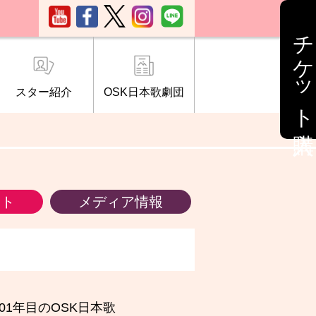
チケット購入
スター紹介
OSK日本歌劇団
ブ「桜の会」
について
情報
ント
メディア情報
1年目のOSK日本歌