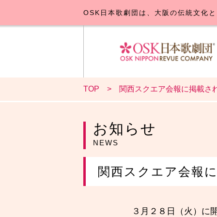
OSK日本歌劇団は、大阪の伝統文化と
TOP
関西スクエア会報に掲載さ
OSK日本
公演･
お
お知らせ
NEWS
関西スクエア会報
３月２８日（火）に開