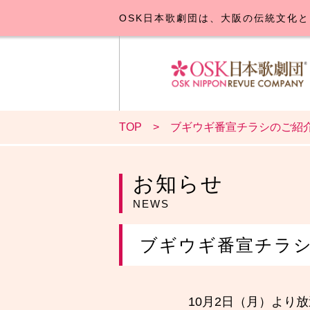
OSK日本歌劇団は、大阪の伝統文化と
TOP
ブギウギ番宣チラシのご紹
OSK日本
公演･
お
お知らせ
NEWS
ブギウギ番宣チラ
10月2日（月）より