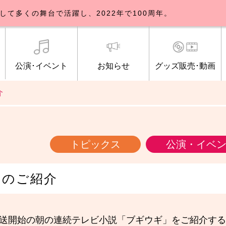
して多くの舞台で活躍し、2022年で100周年。
公演･イベント
お知らせ
グッズ販売･動画
介
歌劇団について
イベント
知らせ一覧
公式グッズ販売
ブルックリンパーラー公演
トピックス
研修生募集について
公演･イベント
オンライン配信
公式ファンクラ
ご観覧マナー
メディア
トピックス
公演・イベ
シのご紹介
放送開始の朝の連続テレビ小説「ブギウギ」をご紹介す