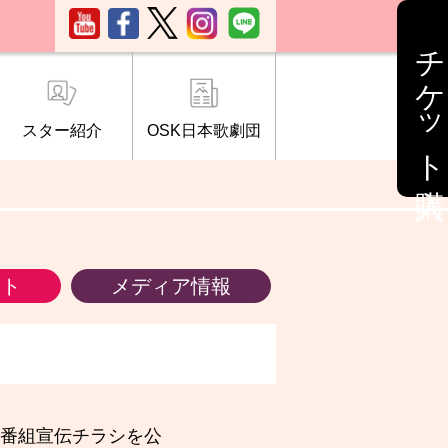
チケット購入
スター紹介
OSK日本歌劇団
ブ「桜の会」
について
情報
ント
メディア情報
る番組宣伝チラシを公