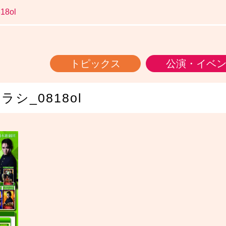
8ol
トピックス
公演・イベ
シ_0818ol