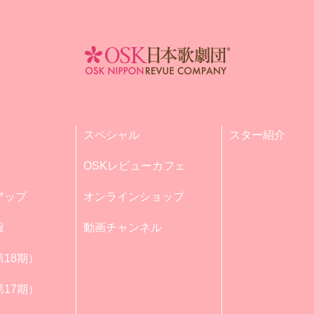
スペシャル
スター紹介
OSKレビューカフェ
アップ
オンラインショップ
報
動画チャンネル
18期）
17期）