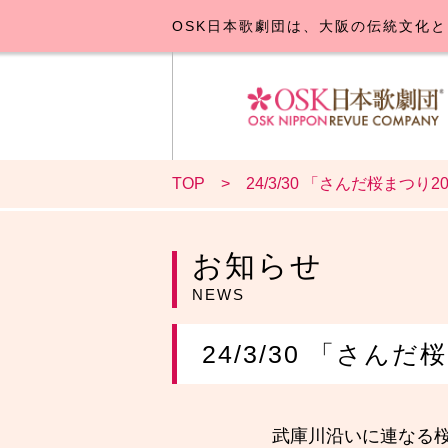
OSK日本歌劇団は、大阪の伝統文化と
TOP
24/3/30 「さんだ桜まつり20
OSK日本
公演･
お
お知らせ
NEWS
24/3/30 「さんだ
武庫川沿いに連なる桜