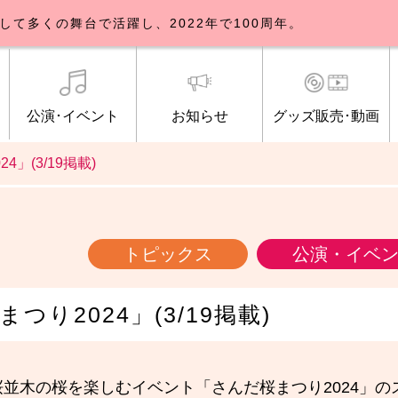
して多くの舞台で活躍し、2022年で100周年。
公演･イベント
お知らせ
グッズ販売･動画
24」(3/19掲載)
歌劇団について
イベント
知らせ一覧
公式グッズ販売
ブルックリンパーラー公演
トピックス
研修生募集について
公演･イベント
オンライン配信
公式ファンクラ
ご観覧マナー
メディア
トピックス
公演・イベ
桜まつり2024」(3/19掲載)
並木の桜を楽しむイベント「さんだ桜まつり2024」の