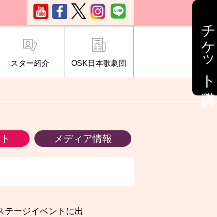
チケット購入
スター紹介
OSK日本歌劇団
ブ「桜の会」
について
情報
ント
メディア情報
ステージイベントに出