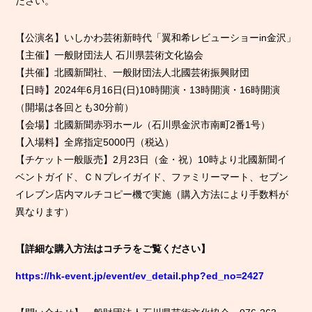
ださい。
【公演名】いしかわ芸術新時代「翼和希レビューショーin金沢」
【主催】一般財団法人 石川県芸術文化協会
【共催】北國新聞社、一般財団法人北國芸術振興財団
【日時】2024年6月16日(日)10時開演・13時開演・16時開演
（開場は各回とも30分前）
【会場】北國新聞赤羽ホール（石川県金沢市南町2番1号）
【入場料】全席指定5000円（税込）
【チケット一般販売】2月23日（金・祝）10時より北國新聞イ
ベントガイド、ＣＮプレイガイド、ファミリーマート、セブン
イレブン店内マルチコピー機で実施（購入方法により手数料が
異なります）
【詳細な購入方法はコチラをご覧ください】
https://hk-event.jp/event/ev_detail.php?ed_no=2427