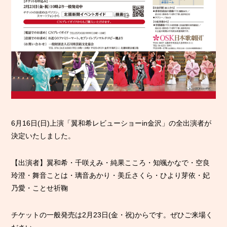
6月16日(日)上演「翼和希レビューショーin金沢」の全出演者が
決定いたしました。
【出演者】翼和希・千咲えみ・純果こころ・知颯かなで・空良
玲澄・舞音ことは・璃音あかり・美丘さくら・ひより芽依・妃
乃愛・ことせ祈鞠
チケットの一般発売は2月23日(金・祝)からです。ぜひご来場く