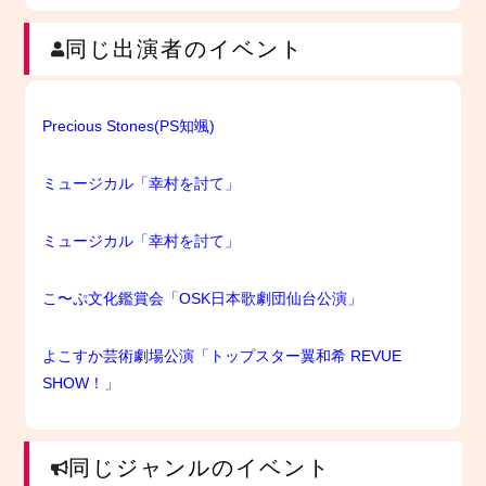
同じ出演者のイベント
Precious Stones(PS知颯)
ミュージカル「幸村を討て」
ミュージカル「幸村を討て」
こ〜ぷ文化鑑賞会「OSK日本歌劇団仙台公演」
よこすか芸術劇場公演「トップスター翼和希 REVUE
SHOW！」
同じジャンルのイベント