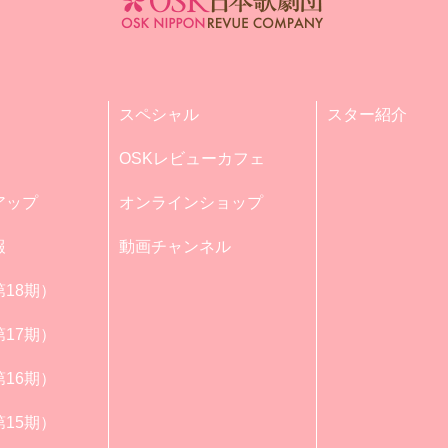
スペシャル
スター紹介
OSKレビューカフェ
アップ
オンラインショップ
報
動画チャンネル
18期）
17期）
16期）
15期）