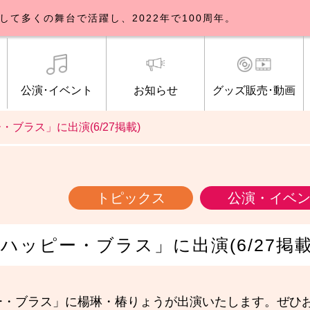
して多くの舞台で活躍し、2022年で100周年。
公演･イベント
お知らせ
グッズ販売･動画
ー・ブラス」に出演(6/27掲載)
歌劇団について
イベント
知らせ一覧
公式グッズ販売
ブルックリンパーラー公演
トピックス
研修生募集について
公演･イベント
オンライン配信
公式ファンクラ
ご観覧マナー
メディア
トピックス
公演・イベ
「ハッピー・ブラス」に出演(6/27掲載
ー・ブラス」に楊琳・椿りょうが出演いたします。ぜひ