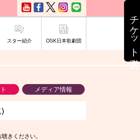
チケット購入
スター紹介
OSK日本歌劇団
ブ「桜の会」
について
情報
ント
メディア情報
)
お聴きください。