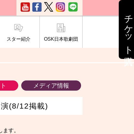
チケット購入
スター紹介
OSK日本歌劇団
ブ「桜の会」
について
情報
ント
メディア情報
(8/12掲載)
します。