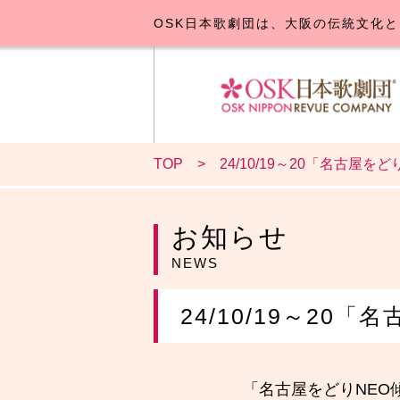
OSK日本歌劇団は、大阪の伝統文化と
TOP
24/10/19～20「名古屋を
OSK日本
公演･
お
お知らせ
NEWS
24/10/19～20
「名古屋をどりNEO