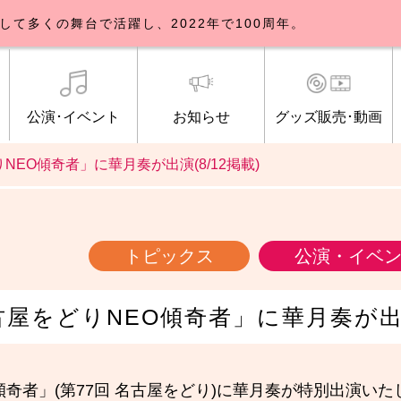
して多くの舞台で活躍し、2022年で100周年。
公演･イベント
お知らせ
グッズ販売･動画
どりNEO傾奇者」に華月奏が出演(8/12掲載)
歌劇団について
イベント
知らせ一覧
公式グッズ販売
ブルックリンパーラー公演
トピックス
研修生募集について
公演･イベント
オンライン配信
公式ファンクラ
ご観覧マナー
メディア
トピックス
公演・イベ
「名古屋をどりNEO傾奇者」に華月奏が出演
傾奇者」(第77回 名古屋をどり)に華月奏が特別出演いた