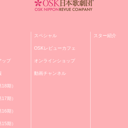
スペシャル
スター紹介
OSKレビューカフェ
アップ
オンラインショップ
報
動画チャンネル
18期）
17期）
16期）
15期）