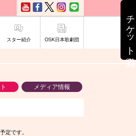
チケット購入
スター紹介
OSK日本歌劇団
ブ「桜の会」
について
情報
ント
メディア情報
る予定です。