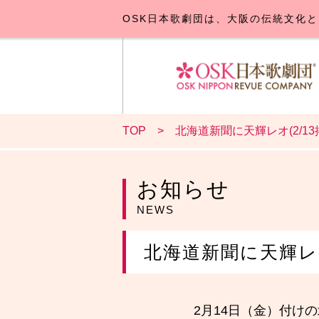
OSK日本歌劇団は、大阪の伝統文化と
TOP
北海道新聞に天輝レオ(2/13
OSK日本
公演･
お
お知らせ
NEWS
北海道新聞に天輝レオ
2月14日（金）付け