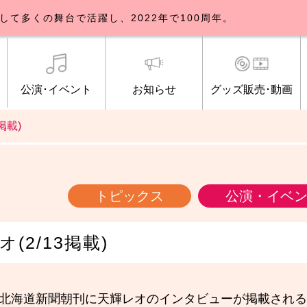
して多くの舞台で活躍し、2022年で100周年。
公演･イベント
お知らせ
グッズ販売･動画
掲載)
歌劇団について
イベント
知らせ一覧
公式グッズ販売
ブルックリンパーラー公演
トピックス
研修生募集について
公演･イベント
オンライン配信
公式ファンクラ
ご観覧マナー
メディア
トピックス
公演・イベ
(2/13掲載)
の北海道新聞朝刊に天輝レオのインタビューが掲載され