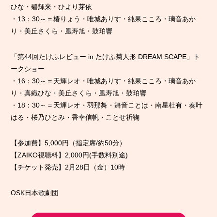
ひな・碧輝来・ひより芽依
・13：30～＝椿りょう・唯城ありす・純果こころ・璃音あか
り・美丘さくら・凰寿旭・鼓珀響
「第44回たけふレビュー in たけふ菊人形 DREAM SCAPE」ト
ークショー
・16：30～＝天輝レオ・唯城ありす・純果こころ・璃音あか
り・真織ひな・美丘さくら・凰寿旭・鼓珀響
・18：30～＝天輝レオ・羽那舞・舞音ことは・南星杜有・奏叶
はる・桜乃ひとみ・香幸信帆・ことせ祈鞠
【参加費】5,000円（指定席/約50分）
【ZAIKO視聴料】2,000円(手数料別途)
【チケット発売】2月28日（金）10時
OSK日本歌劇団