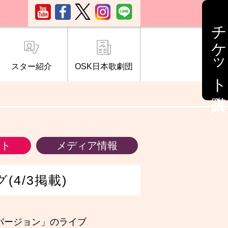
チケット購入
スター紹介
OSK日本歌劇団
ブ「桜の会」
について
情報
ント
メディア情報
(4/3掲載)
～南座バージョン」のライブ