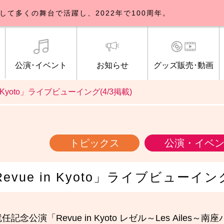
して多くの舞台で活躍し、2022年で100周年。
公演･イベント
お知らせ
グッズ販売･動画
in Kyoto」ライブビューイング(4/3掲載)
歌劇団について
イベント
知らせ一覧
公式グッズ販売
ブルックリンパーラー公演
トピックス
研修生募集について
公演･イベント
オンライン配信
公式ファンクラ
ご観覧マナー
メディア
トピックス
公演・イベ
Revue in Kyoto」ライブビューイング
念公演「Revue in Kyoto レゼル～Les Ailes