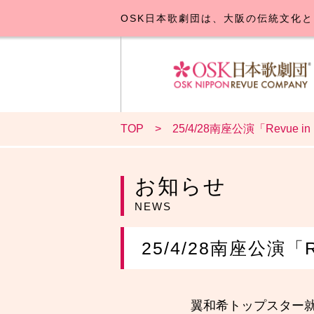
OSK日本歌劇団は、大阪の伝統文化と
TOP
25/4/28南座公演「Revue 
OSK日本
公演･
お
お知らせ
NEWS
25/4/28南座公演「
翼和希トップスター就任記