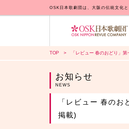
OSK日本歌劇団は、大阪の伝統文化と
TOP
「レビュー 春のおどり」第一
OSK日本
公演･
お
お知らせ
NEWS
「レビュー 春のお
掲載)