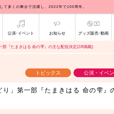
して多くの舞台で活躍し、2022年で100周年。
公演･イベント
お知らせ
グッズ販売･動画
部『たまきはる 命の雫』の主な配役決定(2/8掲載)
歌劇団について
イベント
知らせ一覧
公式グッズ販売
ブルックリンパーラー公演
トピックス
研修生募集について
公演･イベント
オンライン配信
公式ファンクラ
ご観覧マナー
メディア
トピックス
公演・イベ
どり」第一部『たまきはる 命の雫』の