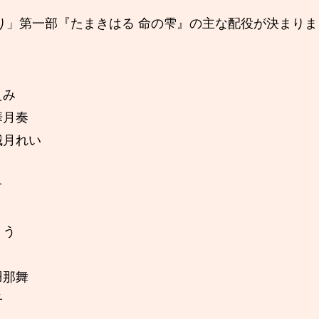
り」第一部『たまきはる 命の雫』の主な配役が決まりま
えみ
華月奏
城月れい
オ
ょう
羽那舞
子