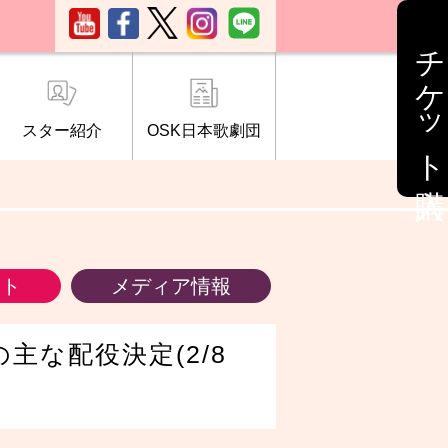
チケット購入
スター紹介
OSK日本歌劇団
ブ「桜の会」
について
情報
ント
メディア情報
主な配役決定(2/8