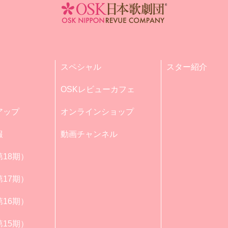
スペシャル
スター紹介
OSKレビューカフェ
アップ
オンラインショップ
報
動画チャンネル
18期）
17期）
16期）
15期）