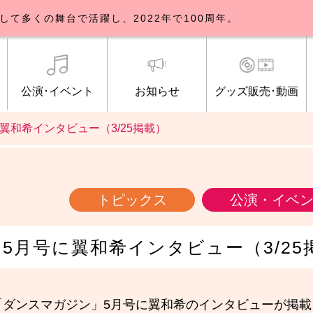
して多くの舞台で活躍し、2022年で100周年。
公演･イベント
お知らせ
グッズ販売･動画
翼和希インタビュー（3/25掲載）
歌劇団について
イベント
知らせ一覧
公式グッズ販売
ブルックリンパーラー公演
トピックス
研修生募集について
公演･イベント
オンライン配信
公式ファンクラ
ご観覧マナー
メディア
トピックス
公演・イベ
5月号に翼和希インタビュー（3/25
「ダンスマガジン」5月号に翼和希のインタビューが掲載