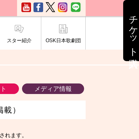
チケット購入
スター紹介
OSK日本歌劇団
ブ「桜の会」
について
情報
ント
メディア情報
掲載）
されます。