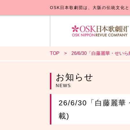
OSK日本歌劇団は、大阪の伝統文化と
TOP
26/6/30「白藤麗華・せいら純
OSK日本
公演･
お
お知らせ
NEWS
26/6/30「白藤麗華
載)