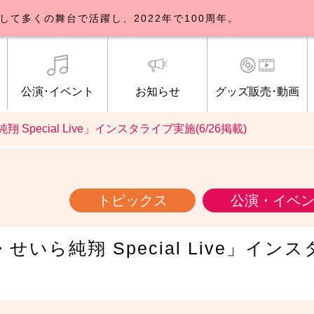
して多くの舞台で活躍し、2022年で100周年。
公演･イベント
お知らせ
グッズ販売･動画
翔 Special Live」インスタライブ実施(6/26掲載)
歌劇団について
イベント
知らせ一覧
公式グッズ販売
ブルックリンパーラー公演
トピックス
研修生募集について
公演･イベント
オンライン配信
公式ファンクラ
ご観覧マナー
メディア
トピックス
公演・イベ
・せいら純翔 Special Live」イン