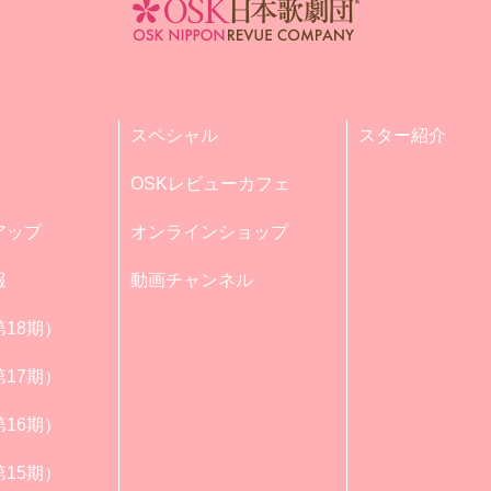
スペシャル
スター紹介
OSKレビューカフェ
アップ
オンラインショップ
報
動画チャンネル
18期）
17期）
16期）
15期）