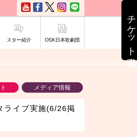
チケット購入
スター紹介
OSK日本歌劇団
ブ「桜の会」
について
情報
ント
メディア情報
スタライブ実施(6/26掲