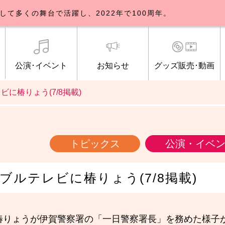
して多くの舞台で活躍し、2022年で100周年。
公演･イベント
お知らせ
グッズ販売･動画
ビに椿りょう(7/8掲載)
歌劇団について
イベント
知らせ一覧
公式グッズ販売
ブルックリンパーラー公演
トピックス
研修生募集について
公演･イベント
オンライン配信
公式ファンクラ
ご観覧マナー
メディア
トピックス
公演・イベ
ーブルテレビに椿りょう(7/8掲載)
、椿りょうが伊賀警察署の「一日警察署長」を務めた様子