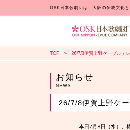
OSK日本歌劇団は、大阪の伝統文化と
TOP
26/7/8伊賀上野ケーブルテレ
OSK日本
公演･
お
お知らせ
NEWS
26/7/8伊賀上野ケ
本日7月8日（水）