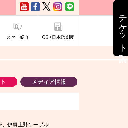
チケット購入
スター紹介
OSK日本歌劇団
ブ「桜の会」
について
情報
ント
メディア情報
が、伊賀上野ケーブル