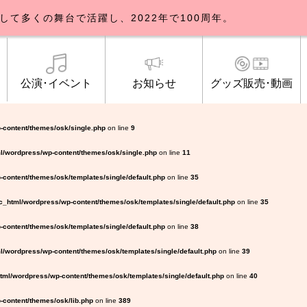
して多くの舞台で活躍し、2022年で100周年。
公演･イベント
お知らせ
グッズ販売･動画
歌劇団について
イベント
知らせ一覧
公式グッズ販売
ブルックリンパーラー公演
トピックス
研修生募集について
公演･イベント
オンライン配信
公式ファンクラ
ご観覧マナー
メディア
-content/themes/osk/single.php
on line
9
l/wordpress/wp-content/themes/osk/single.php
on line
11
content/themes/osk/templates/single/default.php
on line
35
_html/wordpress/wp-content/themes/osk/templates/single/default.php
on line
35
content/themes/osk/templates/single/default.php
on line
38
/wordpress/wp-content/themes/osk/templates/single/default.php
on line
39
ml/wordpress/wp-content/themes/osk/templates/single/default.php
on line
40
content/themes/osk/lib.php
on line
389