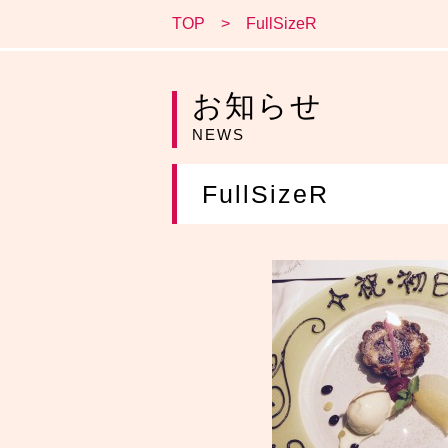
TOP
FullSizeR
お知らせ
NEWS
FullSizeR