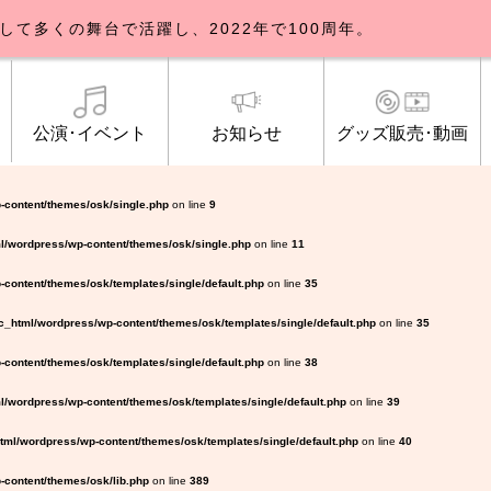
して多くの舞台で活躍し、2022年で100周年。
公演･イベント
お知らせ
グッズ販売･動画
歌劇団について
イベント
知らせ一覧
公式グッズ販売
ブルックリンパーラー公演
トピックス
研修生募集について
公演･イベント
オンライン配信
公式ファンクラ
ご観覧マナー
メディア
-content/themes/osk/single.php
on line
9
l/wordpress/wp-content/themes/osk/single.php
on line
11
content/themes/osk/templates/single/default.php
on line
35
_html/wordpress/wp-content/themes/osk/templates/single/default.php
on line
35
content/themes/osk/templates/single/default.php
on line
38
/wordpress/wp-content/themes/osk/templates/single/default.php
on line
39
ml/wordpress/wp-content/themes/osk/templates/single/default.php
on line
40
content/themes/osk/lib.php
on line
389