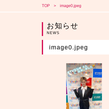
TOP
image0.jpeg
お知らせ
NEWS
image0.jpeg