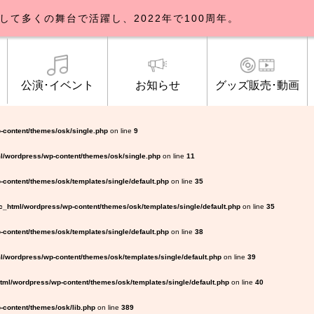
して多くの舞台で活躍し、2022年で100周年。
公演･イベント
お知らせ
グッズ販売･動画
歌劇団について
イベント
知らせ一覧
公式グッズ販売
ブルックリンパーラー公演
トピックス
研修生募集について
公演･イベント
オンライン配信
公式ファンクラ
ご観覧マナー
メディア
-content/themes/osk/single.php
on line
9
l/wordpress/wp-content/themes/osk/single.php
on line
11
content/themes/osk/templates/single/default.php
on line
35
_html/wordpress/wp-content/themes/osk/templates/single/default.php
on line
35
content/themes/osk/templates/single/default.php
on line
38
/wordpress/wp-content/themes/osk/templates/single/default.php
on line
39
ml/wordpress/wp-content/themes/osk/templates/single/default.php
on line
40
content/themes/osk/lib.php
on line
389