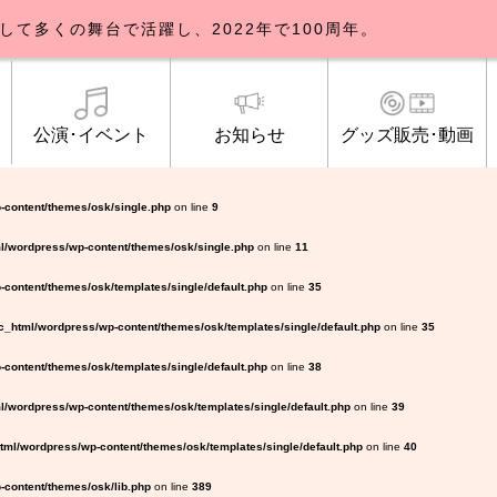
して多くの舞台で活躍し、2022年で100周年。
公演･イベント
お知らせ
グッズ販売･動画
歌劇団について
イベント
知らせ一覧
公式グッズ販売
ブルックリンパーラー公演
トピックス
研修生募集について
公演･イベント
オンライン配信
公式ファンクラ
ご観覧マナー
メディア
-content/themes/osk/single.php
on line
9
l/wordpress/wp-content/themes/osk/single.php
on line
11
content/themes/osk/templates/single/default.php
on line
35
_html/wordpress/wp-content/themes/osk/templates/single/default.php
on line
35
content/themes/osk/templates/single/default.php
on line
38
/wordpress/wp-content/themes/osk/templates/single/default.php
on line
39
ml/wordpress/wp-content/themes/osk/templates/single/default.php
on line
40
content/themes/osk/lib.php
on line
389