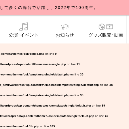
して多くの舞台で活躍し、2022年で100周年。
公演･イベント
お知らせ
グッズ販売･動画
歌劇団について
イベント
知らせ一覧
公式グッズ販売
ブルックリンパーラー公演
トピックス
研修生募集について
公演･イベント
オンライン配信
公式ファンクラ
ご観覧マナー
メディア
-content/themes/osk/single.php
on line
9
l/wordpress/wp-content/themes/osk/single.php
on line
11
content/themes/osk/templates/single/default.php
on line
35
_html/wordpress/wp-content/themes/osk/templates/single/default.php
on line
35
content/themes/osk/templates/single/default.php
on line
38
/wordpress/wp-content/themes/osk/templates/single/default.php
on line
39
ml/wordpress/wp-content/themes/osk/templates/single/default.php
on line
40
content/themes/osk/lib.php
on line
389