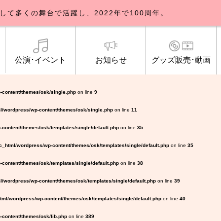
して多くの舞台で活躍し、2022年で100周年。
公演･イベント
お知らせ
グッズ販売･動画
歌劇団について
イベント
知らせ一覧
公式グッズ販売
ブルックリンパーラー公演
トピックス
研修生募集について
公演･イベント
オンライン配信
公式ファンクラ
ご観覧マナー
メディア
-content/themes/osk/single.php
on line
9
l/wordpress/wp-content/themes/osk/single.php
on line
11
content/themes/osk/templates/single/default.php
on line
35
_html/wordpress/wp-content/themes/osk/templates/single/default.php
on line
35
content/themes/osk/templates/single/default.php
on line
38
/wordpress/wp-content/themes/osk/templates/single/default.php
on line
39
ml/wordpress/wp-content/themes/osk/templates/single/default.php
on line
40
content/themes/osk/lib.php
on line
389