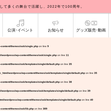
して多くの舞台で活躍し、2022年で100周年。
公演･イベント
お知らせ
グッズ販売･動画
歌劇団について
イベント
知らせ一覧
公式グッズ販売
ブルックリンパーラー公演
トピックス
研修生募集について
公演･イベント
オンライン配信
公式ファンクラ
ご観覧マナー
メディア
-content/themes/osk/single.php
on line
9
l/wordpress/wp-content/themes/osk/single.php
on line
11
content/themes/osk/templates/single/default.php
on line
35
_html/wordpress/wp-content/themes/osk/templates/single/default.php
on line
35
content/themes/osk/templates/single/default.php
on line
38
/wordpress/wp-content/themes/osk/templates/single/default.php
on line
39
ml/wordpress/wp-content/themes/osk/templates/single/default.php
on line
40
content/themes/osk/lib.php
on line
389