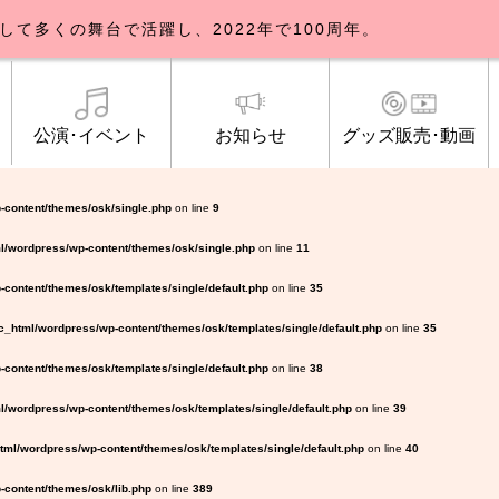
して多くの舞台で活躍し、2022年で100周年。
公演･イベント
お知らせ
グッズ販売･動画
歌劇団について
イベント
知らせ一覧
公式グッズ販売
ブルックリンパーラー公演
トピックス
研修生募集について
公演･イベント
オンライン配信
公式ファンクラ
ご観覧マナー
メディア
-content/themes/osk/single.php
on line
9
l/wordpress/wp-content/themes/osk/single.php
on line
11
content/themes/osk/templates/single/default.php
on line
35
_html/wordpress/wp-content/themes/osk/templates/single/default.php
on line
35
content/themes/osk/templates/single/default.php
on line
38
/wordpress/wp-content/themes/osk/templates/single/default.php
on line
39
ml/wordpress/wp-content/themes/osk/templates/single/default.php
on line
40
content/themes/osk/lib.php
on line
389