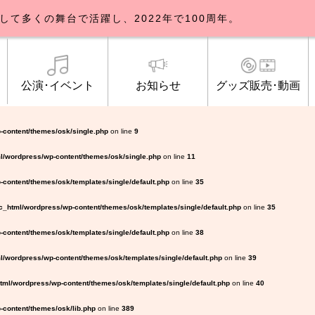
して多くの舞台で活躍し、2022年で100周年。
公演･イベント
お知らせ
グッズ販売･動画
歌劇団について
イベント
知らせ一覧
公式グッズ販売
ブルックリンパーラー公演
トピックス
研修生募集について
公演･イベント
オンライン配信
公式ファンクラ
ご観覧マナー
メディア
-content/themes/osk/single.php
on line
9
l/wordpress/wp-content/themes/osk/single.php
on line
11
content/themes/osk/templates/single/default.php
on line
35
_html/wordpress/wp-content/themes/osk/templates/single/default.php
on line
35
content/themes/osk/templates/single/default.php
on line
38
/wordpress/wp-content/themes/osk/templates/single/default.php
on line
39
ml/wordpress/wp-content/themes/osk/templates/single/default.php
on line
40
content/themes/osk/lib.php
on line
389