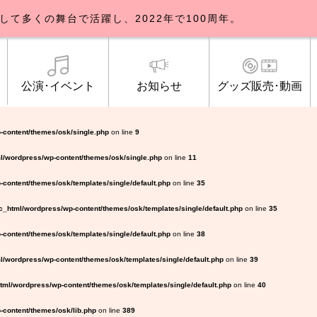
して多くの舞台で活躍し、2022年で100周年。
公演･イベント
お知らせ
グッズ販売･動画
歌劇団について
イベント
知らせ一覧
公式グッズ販売
ブルックリンパーラー公演
トピックス
研修生募集について
公演･イベント
オンライン配信
公式ファンクラ
ご観覧マナー
メディア
-content/themes/osk/single.php
on line
9
l/wordpress/wp-content/themes/osk/single.php
on line
11
content/themes/osk/templates/single/default.php
on line
35
_html/wordpress/wp-content/themes/osk/templates/single/default.php
on line
35
content/themes/osk/templates/single/default.php
on line
38
/wordpress/wp-content/themes/osk/templates/single/default.php
on line
39
ml/wordpress/wp-content/themes/osk/templates/single/default.php
on line
40
content/themes/osk/lib.php
on line
389