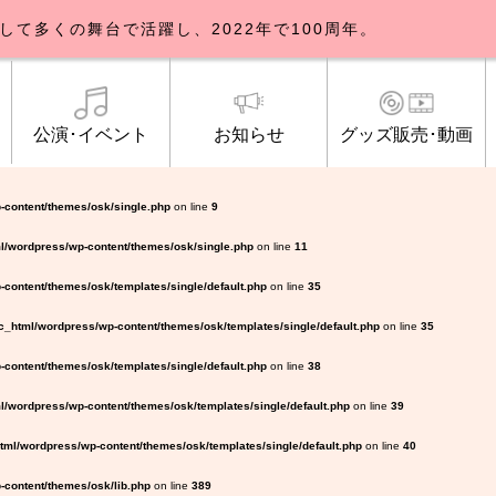
して多くの舞台で活躍し、2022年で100周年。
公演･イベント
お知らせ
グッズ販売･動画
歌劇団について
イベント
知らせ一覧
公式グッズ販売
ブルックリンパーラー公演
トピックス
研修生募集について
公演･イベント
オンライン配信
公式ファンクラ
ご観覧マナー
メディア
-content/themes/osk/single.php
on line
9
l/wordpress/wp-content/themes/osk/single.php
on line
11
content/themes/osk/templates/single/default.php
on line
35
_html/wordpress/wp-content/themes/osk/templates/single/default.php
on line
35
content/themes/osk/templates/single/default.php
on line
38
/wordpress/wp-content/themes/osk/templates/single/default.php
on line
39
ml/wordpress/wp-content/themes/osk/templates/single/default.php
on line
40
content/themes/osk/lib.php
on line
389