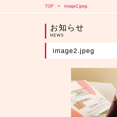
TOP
image2.jpeg
お知らせ
NEWS
image2.jpeg