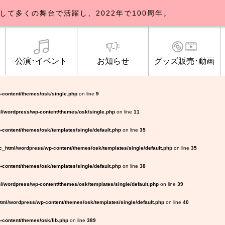
して多くの舞台で活躍し、2022年で100周年。
公演･イベント
お知らせ
グッズ販売･動画
歌劇団について
イベント
知らせ一覧
公式グッズ販売
ブルックリンパーラー公演
トピックス
研修生募集について
公演･イベント
オンライン配信
公式ファンクラ
ご観覧マナー
メディア
-content/themes/osk/single.php
on line
9
l/wordpress/wp-content/themes/osk/single.php
on line
11
content/themes/osk/templates/single/default.php
on line
35
_html/wordpress/wp-content/themes/osk/templates/single/default.php
on line
35
content/themes/osk/templates/single/default.php
on line
38
/wordpress/wp-content/themes/osk/templates/single/default.php
on line
39
ml/wordpress/wp-content/themes/osk/templates/single/default.php
on line
40
content/themes/osk/lib.php
on line
389