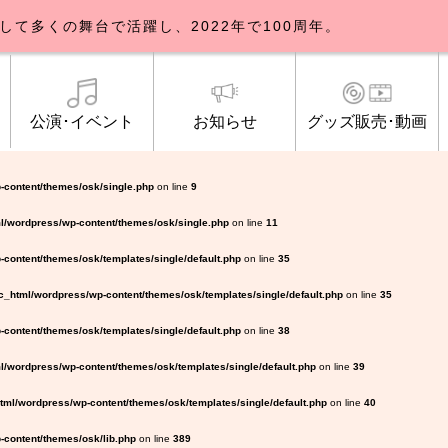
して多くの舞台で活躍し、2022年で100周年。
公演･イベント
お知らせ
グッズ販売･動画
歌劇団について
イベント
知らせ一覧
公式グッズ販売
ブルックリンパーラー公演
トピックス
研修生募集について
公演･イベント
オンライン配信
公式ファンクラ
ご観覧マナー
メディア
-content/themes/osk/single.php
on line
9
l/wordpress/wp-content/themes/osk/single.php
on line
11
content/themes/osk/templates/single/default.php
on line
35
_html/wordpress/wp-content/themes/osk/templates/single/default.php
on line
35
content/themes/osk/templates/single/default.php
on line
38
/wordpress/wp-content/themes/osk/templates/single/default.php
on line
39
ml/wordpress/wp-content/themes/osk/templates/single/default.php
on line
40
content/themes/osk/lib.php
on line
389