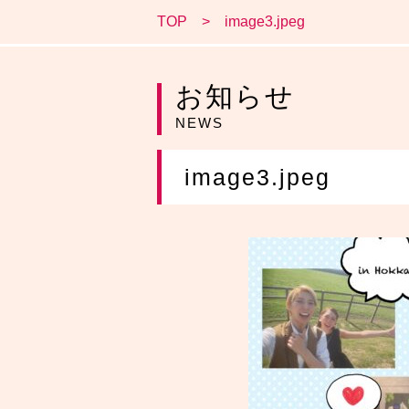
TOP
image3.jpeg
お知らせ
NEWS
image3.jpeg