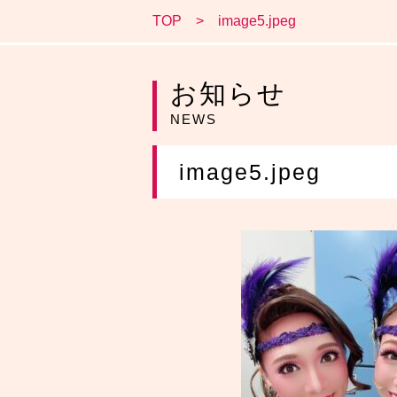
TOP
image5.jpeg
お知らせ
NEWS
image5.jpeg