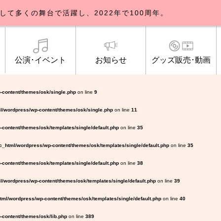
して多くの舞台で活躍し、2022年で100周年。
公演･イベント
お知らせ
グッズ販売･動画
歌劇団について
イベント
知らせ一覧
公式グッズ販売
ブルックリンパーラー公演
トピックス
研修生募集について
公演･イベント
オンライン配信
公式ファンクラ
ご観覧マナー
メディア
-content/themes/osk/single.php
on line
9
l/wordpress/wp-content/themes/osk/single.php
on line
11
content/themes/osk/templates/single/default.php
on line
35
_html/wordpress/wp-content/themes/osk/templates/single/default.php
on line
35
content/themes/osk/templates/single/default.php
on line
38
/wordpress/wp-content/themes/osk/templates/single/default.php
on line
39
ml/wordpress/wp-content/themes/osk/templates/single/default.php
on line
40
content/themes/osk/lib.php
on line
389