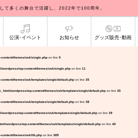
して多くの舞台で活躍し、2022年で100周年。
公演･イベント
お知らせ
グッズ販売･動画
歌劇団について
イベント
知らせ一覧
公式グッズ販売
ブルックリンパーラー公演
トピックス
研修生募集について
公演･イベント
オンライン配信
公式ファンクラ
ご観覧マナー
メディア
-content/themes/osk/single.php
on line
9
l/wordpress/wp-content/themes/osk/single.php
on line
11
content/themes/osk/templates/single/default.php
on line
35
_html/wordpress/wp-content/themes/osk/templates/single/default.php
on line
35
content/themes/osk/templates/single/default.php
on line
38
/wordpress/wp-content/themes/osk/templates/single/default.php
on line
39
ml/wordpress/wp-content/themes/osk/templates/single/default.php
on line
40
content/themes/osk/lib.php
on line
389