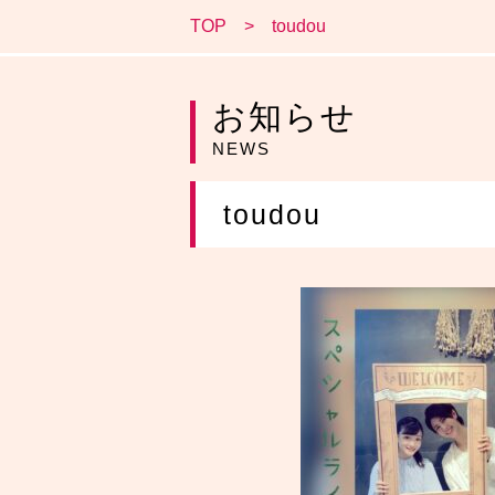
TOP
toudou
お知らせ
NEWS
toudou