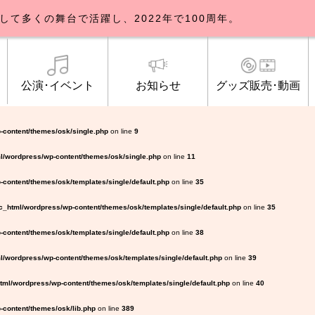
して多くの舞台で活躍し、2022年で100周年。
公演･イベント
お知らせ
グッズ販売･動画
歌劇団について
イベント
知らせ一覧
公式グッズ販売
ブルックリンパーラー公演
トピックス
研修生募集について
公演･イベント
オンライン配信
公式ファンクラ
ご観覧マナー
メディア
-content/themes/osk/single.php
on line
9
l/wordpress/wp-content/themes/osk/single.php
on line
11
content/themes/osk/templates/single/default.php
on line
35
_html/wordpress/wp-content/themes/osk/templates/single/default.php
on line
35
content/themes/osk/templates/single/default.php
on line
38
/wordpress/wp-content/themes/osk/templates/single/default.php
on line
39
ml/wordpress/wp-content/themes/osk/templates/single/default.php
on line
40
content/themes/osk/lib.php
on line
389